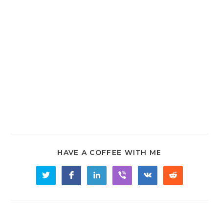
fringilla mi, quis accumsan ligula volutpat in. Donec at
egestas tellus. Maecenas elementum turpis vitae felis
cursus pretium. Quisque aliquet felis ac libero fringilla, a
convallis nulla interdum. Etiam in lorem dui. Donec
imperdiet velit augue, vel rhoncus ipsum interdum ut.
Mauris placerat nec nisi quis ullamcorper. Etiam ultricies
lectus ipsum, sit amet porttitor ex congue a. Morbi
commodo tellus sit amet ante vehicula iaculis.
TAGS:
HAVE A COFFEE WITH ME