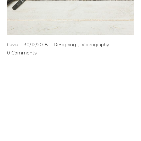
flavia
30/12/2018
Designing
,
Videography
0 Comments
Morbi faucibus feugiat sem, in fermentum purus. Etiam
placerat felis vitae elit volutpat, eu accumsan sem
semper. Suspendisse nibh erat, lobortis eu eleifend
tempor, ultricies sed nunc. Morbi in consequat dui, id
vehicula massa. Vivamus feugiat urna venenatis ornare
tristique. Nunc elementum leo vestibulum dui mattis, et
scelerisque metus cursus. Integer consectetur mauris
aliquet libero aliquam, in mollis dolor molestie. Sed ac
ligula odio. Etiam sagittis ornare est et tempor. Interdum