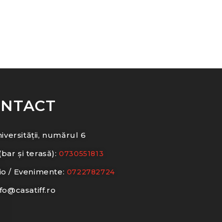
NTACT
iversității, numărul 6
(bar și terasă):
0730551813
io / Evenimente:
0722782724
nfo@casatiff.ro